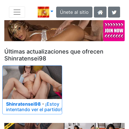
Únete al sitio
Últimas actualizaciones que ofrecen
Shinratensei98
Shinratensei98
-
¡Estoy
intentando ver el partido!