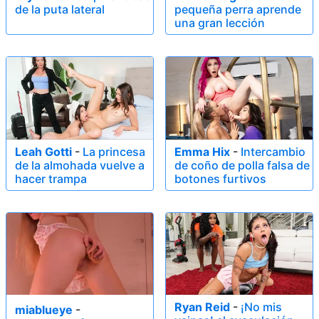
de la puta lateral
pequeña perra aprende
una gran lección
Leah Gotti
-
La princesa
Emma Hix
-
Intercambio
de la almohada vuelve a
de coño de polla falsa de
hacer trampa
botones furtivos
Ryan Reid
-
¡No mis
miablueye
-