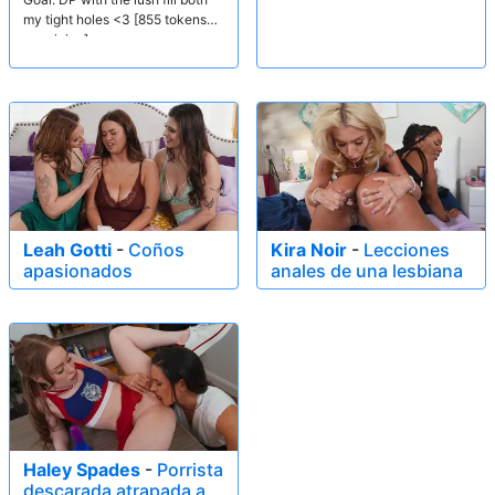
my tight holes <3 [855 tokens
remaining]
Leah Gotti
-
Coños
Kira Noir
-
Lecciones
apasionados
anales de una lesbiana
Haley Spades
-
Porrista
descarada atrapada a