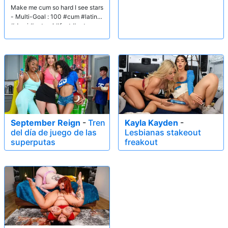
Make me cum so hard I see stars
- Multi-Goal : 100 #cum #latina
#domi #natural #feet #pvt
September Reign
-
Tren
Kayla Kayden
-
del día de juego de las
Lesbianas stakeout
superputas
freakout