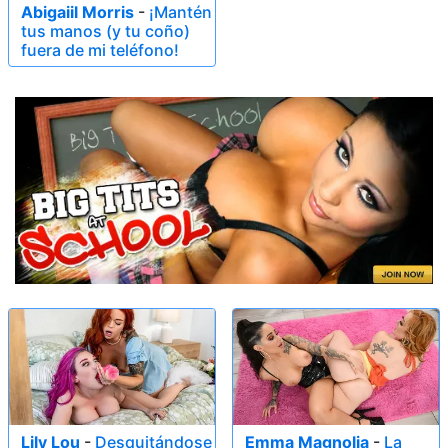
Abigaiil Morris
-
¡Mantén
tus manos (y tu coño)
fuera de mi teléfono!
Lily Lou
-
Desquitándose
Emma Magnolia
-
La