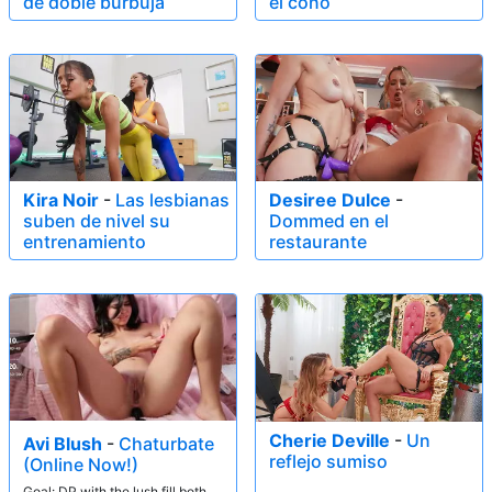
de doble burbuja
el coño
Kira Noir
-
Las lesbianas
Desiree Dulce
-
suben de nivel su
Dommed en el
entrenamiento
restaurante
Cherie Deville
-
Un
Avi Blush
-
Chaturbate
reflejo sumiso
(Online Now!)
Goal: DP with the lush fill both