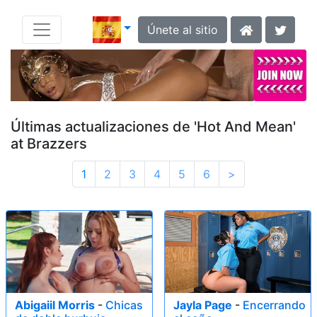
Únete al sitio
Últimas actualizaciones de 'Hot And Mean'
at Brazzers
1
2
3
4
5
6
>
Abigaiil Morris
-
Chicas
Jayla Page
-
Encerrando