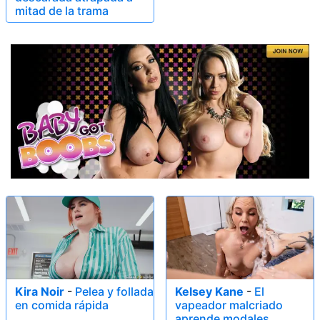
mitad de la trama
Kira Noir
-
Pelea y follada
Kelsey Kane
-
El
en comida rápida
vapeador malcriado
aprende modales