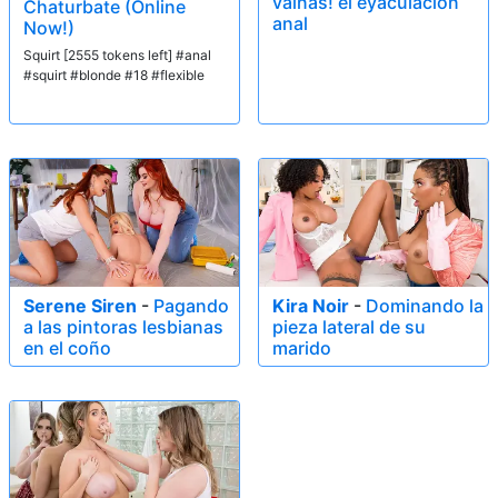
vainas! el eyaculación
Chaturbate (Online
anal
Now!)
Squirt [2555 tokens left] #anal
#squirt #blonde #18 #flexible
Serene Siren
-
Pagando
Kira Noir
-
Dominando la
a las pintoras lesbianas
pieza lateral de su
en el coño
marido