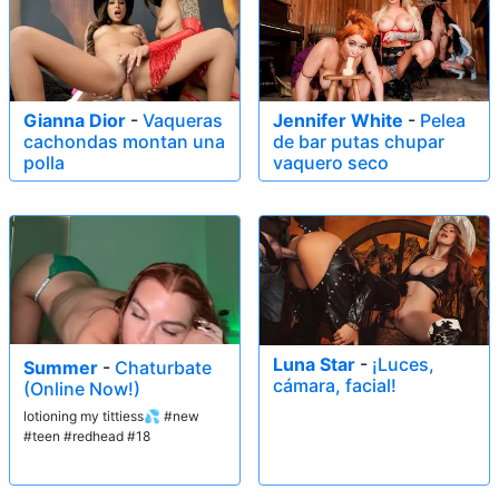
Gianna Dior
-
Vaqueras
Jennifer White
-
Pelea
cachondas montan una
de bar putas chupar
polla
vaquero seco
Luna Star
-
¡Luces,
Summer
-
Chaturbate
cámara, facial!
(Online Now!)
lotioning my tittiess💦 #new
#teen #redhead #18