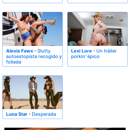
Alexis Fawx
-
Slutty
Lexi Lore
-
Un tráiler
autoestopista recogido y
porkin' épico
follada
Luna Star
-
Desperada