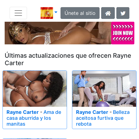
Únete al sitio
Últimas actualizaciones que ofrecen Rayne
Carter
Rayne Carter
-
Ama de
Rayne Carter
-
Belleza
casa aburrida y los
aceitosa furtiva que
manitas
rebota