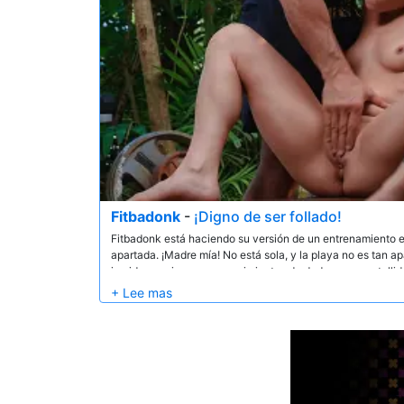
Fitbadonk
-
¡Digno de ser follado!
Fitbadonk está haciendo su versión de un entrenamiento e
apartada. ¡Madre mía! No está sola, y la playa no es tan 
impide seguir con sus movimientos de dedos y sus estallid
que ella se divierta por completo, y no puede quedarse d
vagina empapada y necesitada.