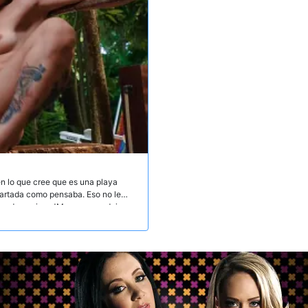
n lo que cree que es una playa
apartada como pensaba. Eso no le
os de vagina. JMac no va a dejar
e brazos cruzados viendo a una