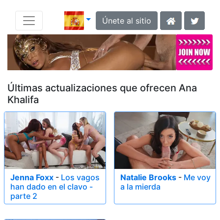
Únete al sitio
Últimas actualizaciones que ofrecen Ana
Khalifa
Jenna Foxx
-
Los vagos
Natalie Brooks
-
Me voy
han dado en el clavo -
a la mierda
parte 2