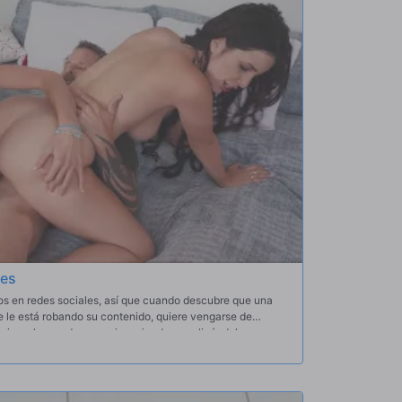
les
s en redes sociales, así que cuando descubre que una
e le está robando su contenido, quiere vengarse de
arios y le manda mensajes privados, suplicándole que pare
s. ¡Al villano Asteria le da igual! Así que Addison y su
e Asteria; para su sorpresa, ella se muestra arrogante
a con robar más contenido y a Scott en el proceso. ¡Ahora
do suficiente; ahora, es hora de darle una lección a