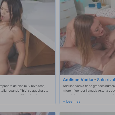
Addison Vodka
-
Solo riva
ompañera de piso muy revoltosa,
Addison Vodka tiene grandes número
stallar cuando Yhivi se agacha y
microinfluencer llamada Asteria Jad
s líos mojados, Yhivi decide que
inmediato. Le escribe en los coment
gran desastre mojado para frotarle
y amenazándola con mensajes travieso
amigo Scott Nails aparecen en casa d
con todo el asunto e incluso amenaz
sí lo ha conseguido! Addison ya ha oí