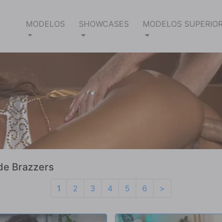
MODELOS
SHOWCASES
MODELOS SUPERIO
 de Brazzers
1
2
3
4
5
6
>