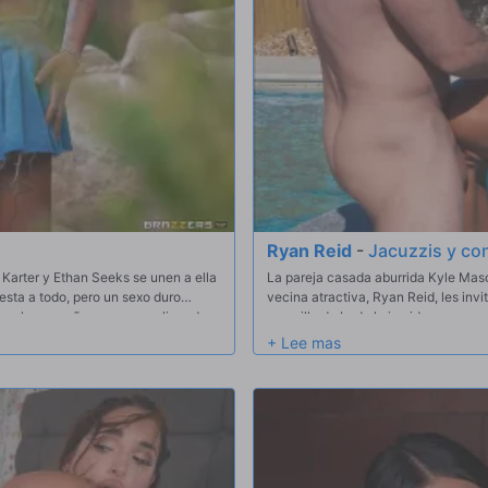
Ryan Reid
-
Jacuzzis y co
e Karter y Ethan Seeks se unen a ella
La pareja casada aburrida Kyle Maso
uesta a todo, pero un sexo duro
vecina atractiva, Ryan Reid, les inv
nen a la pequeña morena suplicando
un anillo de boda le impida pasar un 
que los dos follen después de que Cy
Cyber Doll pilla a Kyle engañándole