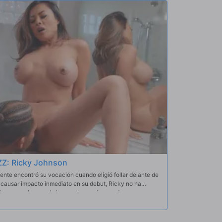
ZZ: Ricky Johnson
nte encontró su vocación cuando eligió follar delante de
s causar impacto inmediato en su debut, Ricky no ha
ndose con algunos de los nombres más grandes y
r a lo largo de su ya notable carrera. Hemos
 éxitos de Ricky en esta recopilación, una que nos
manejar y satisfacer a cualquier chica caliente con la que