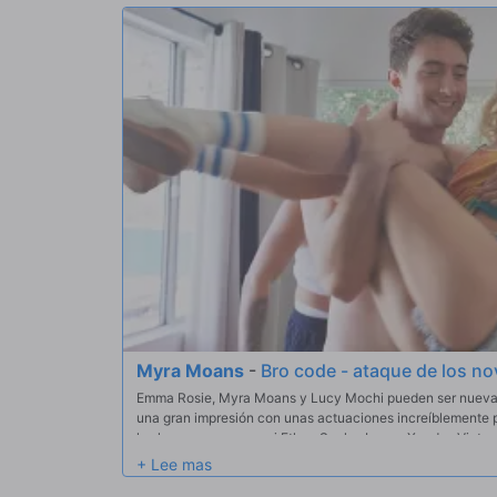
Myra Moans
-
Bro code - ataque de los n
Emma Rosie, Myra Moans y Lucy Mochi pueden ser nuevas
una gran impresión con unas actuaciones increíblemente 
los hermanos y vean si Ethan Seeks, Logan Xander, Victo
pueden cumplir. Pero antes, ¡es hora de soltarse y divertirs
mucho para disfrutar, todos se calientan con algunos dep