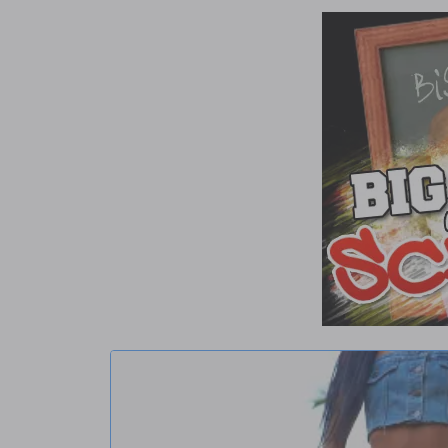
la piscina. Pero la diversión no termina ahí, claro, porque
de que todos se desnuden para una gran orgía el día de la