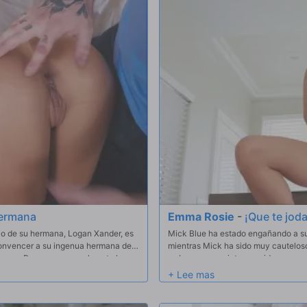
Asteria sobre hacer amenazas que n
hermana
Emma Rosie
-
¡Que te jod
io de su hermana, Logan Xander, es
Mick Blue ha estado engañando a su
convencer a su ingenua hermana de
mientras Mick ha sido muy cauteloso co
nda con Ryan, que normalmente lo
su broma se ve interrumpida por una
sar sus obsesiones con el sexo anal
esperado, Mick se apresura a sacar 
 y sabe cómo pelear, así que Ryan se
embargo, hará todo lo posible por con
 a su hermana. ¡Todos ganan!
provoca por toda la casa antes de p