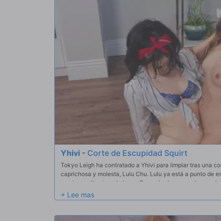
Yhivi
-
Corte de Escupidad Squirt
Tokyo Leigh ha contratado a Yhivi para limpiar tras una c
caprichosa y molesta, Lulu Chu. Lulu ya está a punto de e
empieza a limpiar, y lo hace. Después de un par de grande
ambas pueden jugar a su juego de aguafiestas y monta un 
la cara a Lulu.