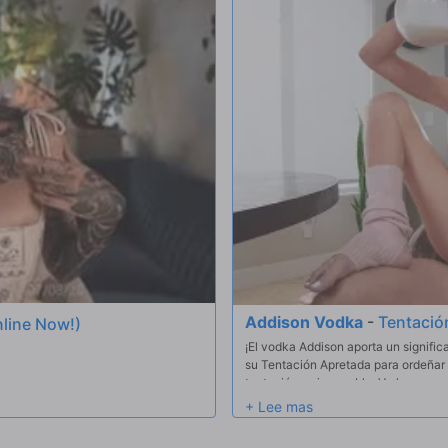
rechazar una oferta tan tentadora? ¡
Addison Vodka
-
Tentació
line Now!)
¡El vodka Addison aporta un signifi
su Tentación Apretada para ordeñar 
tentación es innegable; Verla empapa
comienzo de esta aventura en bruto