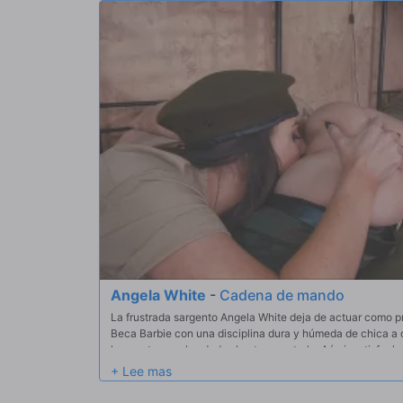
Angela White
-
Cadena de mando
La frustrada sargento Angela White deja de actuar como pr
Beca Barbie con una disciplina dura y húmeda de chica a c
la penetra con los dedos hasta someterla. Aún insatisfecha
para que le lleve la lección a casa con un trío duro e impla