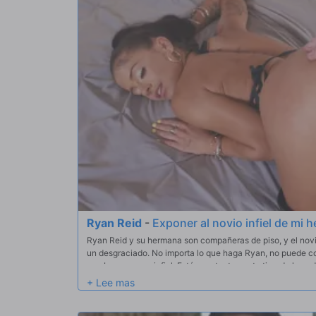
Ryan Reid
-
Exponer al novio infiel de mi 
Ryan Reid y su hermana son compañeras de piso, y el nov
un desgraciado. No importa lo que haga Ryan, no puede 
que Logan es un infiel. Está constantemente tirando la o
ignora. Esta vez, sin embargo, tiene un plan audaz: va a u
para exponerlo. Resulta que Logan tiene una polla enorme
da la satisfacción de que le llenen el culo mientras ayuda