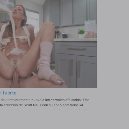
Pero tendrán que ser muy sigilosos con eso!
n fuerte
cado completamente nuevo a los cereales afrutados! ¡Usa
la erección de Scott Nails con su coño apretado! Su
rse en leche y convertirse en un tentempié es solo el
.