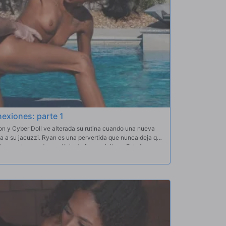
nexiones: parte 1
n y Cyber Doll ve alterada su rutina cuando una nueva
ita a su jacuzzi. Ryan es una pervertida que nunca deja que
buen rato, y seduce a Kyle de forma sigilosa. Esto lleva a
ber Doll tenga que salir temprano de la bañera. Pero
 y se queda con ganas de vengarse.