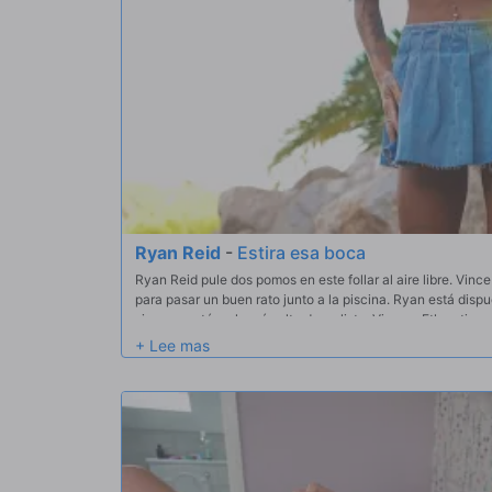
Ryan Reid
-
Estira esa boca
Ryan Reid pule dos pomos en este follar al aire libre. Vinc
para pasar un buen rato junto a la piscina. Ryan está disp
siempre está en lo más alto de su lista. Vince y Ethan tie
por más... cuando su boca no esté llena de sus pollas.