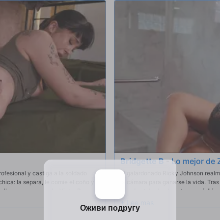
Bridgette B
-
Lo mejor de 
ofesional y castiga a la soldado
El galardonado Ricky Johnson realme
hica: la separa, le comie el coño y
la cámara para ganarse la vida. Tra
, llama a su segundo, Victor Ray,
mirado atrás desde entonces, follá
cable.
candentes que Brazzers puede ofrece
seleccionado algunos de los grandes
recordará a todos lo bien que puede 