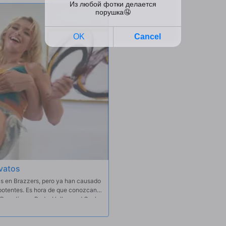
actúe.
ovatos
 en Brazzers, pero ya han causado
potentes. Es hora de que conozcan a
r Ray, Jimmy Bud y Hollywood Cash
e! Con un gran jardín trasero y
ortes y un poco de baño desnudo en