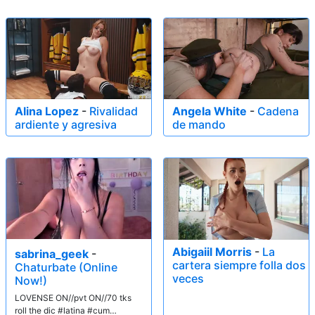
Alina Lopez
-
Rivalidad
Angela White
-
Cadena
ardiente y agresiva
de mando
Abigaiil Morris
-
La
sabrina_geek
-
cartera siempre folla dos
Chaturbate (Online
veces
Now!)
LOVENSE ON//pvt ON//70 tks
roll the dic #latina #cum