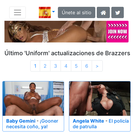
Únete al sitio
Último 'Uniform' actualizaciones de Brazzers
1
2
3
4
5
6
>
Baby Gemini
-
¡Gooner
Angela White
-
El policía
necesita coño, ya!
de patrulla