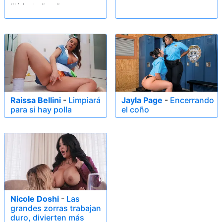
#bigboobs #ass #pussy
#lovense
Raissa Bellini
-
Limpiará
Jayla Page
-
Encerrando
para si hay polla
el coño
Nicole Doshi
-
Las
grandes zorras trabajan
duro, divierten más