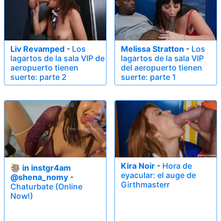
Liv Revamped
-
Los
Melissa Stratton
-
Los
lagartos de la sala VIP de
lagartos de la sala VIP
aeropuerto tienen
del aeropuerto tienen
suerte: parte 2
suerte: parte 1
Kira Noir
-
Hora de
🦥 in instgr4am
eyacular: el auge de
@shena_nomy
-
Girthmasterr
Chaturbate (Online
Now!)