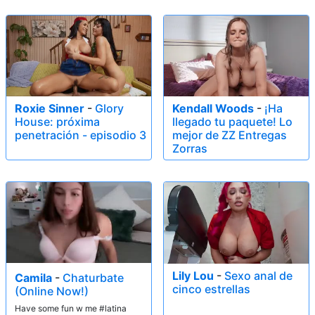
Roxie Sinner
-
Glory
Kendall Woods
-
¡Ha
House: próxima
llegado tu paquete! Lo
penetración - episodio 3
mejor de ZZ Entregas
Zorras
Lily Lou
-
Sexo anal de
Camila
-
Chaturbate
cinco estrellas
(Online Now!)
Have some fun w me #latina