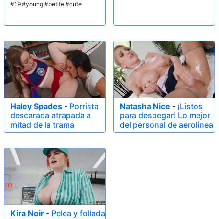
#19 #young #petite #cute
Haley Spades
-
Porrista
Natasha Nice
-
¡Listos
descarada atrapada a
para despegar! Lo mejor
mitad de la trama
del personal de aerolínea
Kira Noir
-
Pelea y follada